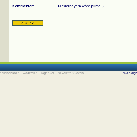
Kommentar:
Niederbayern wäre prima :)
delleisenbahn
Wadersloh
Tagebuch
Newsletter-System
©Copyrig