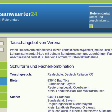
sanwaerter
24
Referendariat
komm und
r Referendare
tausch mit mir...
Tauschangebot von Verena
Wenn Du den Anbieter dieses Platzes kontaktieren m�chtest, melde Dich bi
Lehramtsanwaerter24.de mit deinem Benutzernamen und zugehörigen Pas
Anschliessend findest Du hier ein Formular zur Kontaktaufnahme.
Schulform und Fächerkombination
Tauschgesuch:
Realschule: Deutsch Religion KR
Biete:
83646 Bad Tölz
Bundesland: Bayern
Regierungsbezirk: Oberbayern
Kreis: Landkreis Bad Tölz-Wolfratshausen
Suche:
94481 Grafenau
Bundesland: Bayern
Regierungsbezirk: Niederbayern
Kreis: Landkreis Freyung-Grafenau
Ich suche auch in einem Umkreis von 50km um