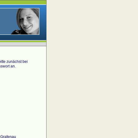
tte zunächst bei
swort an.
 Grafenau