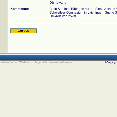
Dürrlewang
Kommentar:
Biete Seminar Tübingen mit der Einsatzschule A
Schweitzer-Gymnasium in Laichingen. Suche St
Umkreis von 25km
delleisenbahn
Wadersloh
Tagebuch
Newsletter-System
©Copyrig