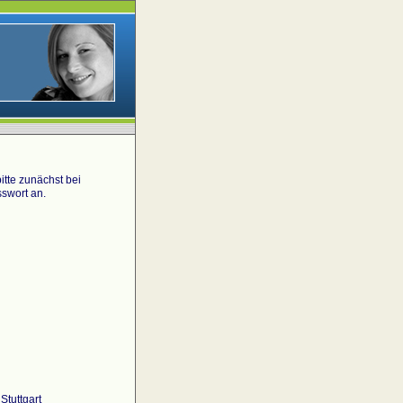
tte zunächst bei
swort an.
Stuttgart