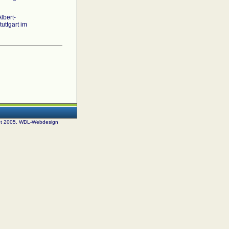
lbert-
uttgart im
ht 2005, WDL-Webdesign