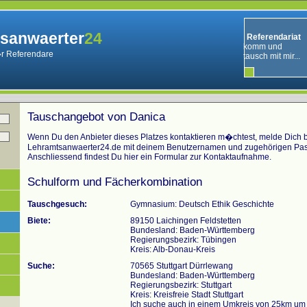
sanwaerter
24
Referendariat
komm und
r Referendare
tausch mit mir...
Tauschangebot von Danica
Wenn Du den Anbieter dieses Platzes kontaktieren m�chtest, melde Dich bi
Lehramtsanwaerter24.de mit deinem Benutzernamen und zugehörigen Pas
Anschliessend findest Du hier ein Formular zur Kontaktaufnahme.
Schulform und Fächerkombination
Tauschgesuch:
Gymnasium: Deutsch Ethik Geschichte
Biete:
89150 Laichingen Feldstetten
Bundesland: Baden-Württemberg
Regierungsbezirk: Tübingen
Kreis: Alb-Donau-Kreis
Suche:
70565 Stuttgart Dürrlewang
Bundesland: Baden-Württemberg
Regierungsbezirk: Stuttgart
Kreis: Kreisfreie Stadt Stuttgart
Ich suche auch in einem Umkreis von 25km um 