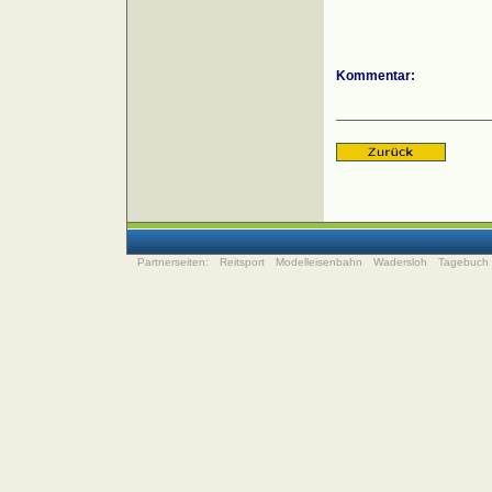
Kommentar:
Partnerseiten:
Reitsport
Modelleisenbahn
Wadersloh
Tagebuch