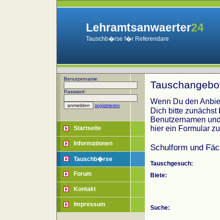
Lehramtsanwaerter
24
Tauschb�rse f�r Referendare
Benutzername:
Tauschangebo
Passwort:
Wenn Du den Anbiet
registrieren
Dich bitte zunächst
Benutzernamen und 
hier ein Formular z
Startseite
Informationen
Schulform und Fäc
Tauschb�rse
Tauschgesuch:
Forum
Biete:
Kontakt
Impressum
Suche: