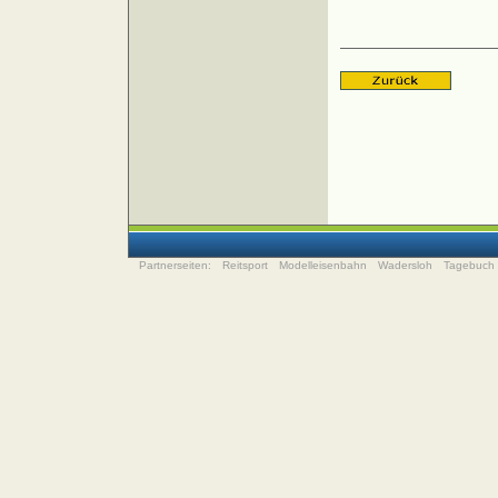
Partnerseiten:
Reitsport
Modelleisenbahn
Wadersloh
Tagebuch