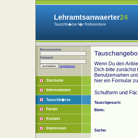
Lehramtsanwaerter
24
Tauschb�rse f�r Referendare
Benutzername:
Tauschangebot
Passwort:
Wenn Du den Anbiet
registrieren
Dich bitte zunächst
Benutzernamen und 
hier ein Formular z
Startseite
Informationen
Schulform und Fäc
Tauschb�rse
Tauschgesuch:
Forum
Biete:
Kontakt
Impressum
Suche: