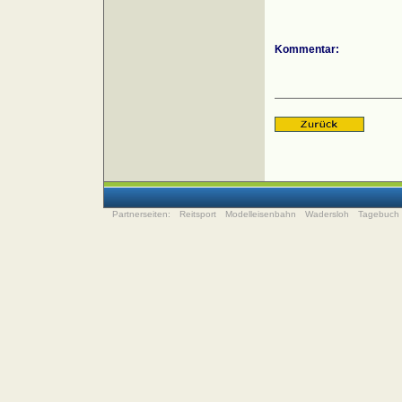
Kommentar:
Partnerseiten:
Reitsport
Modelleisenbahn
Wadersloh
Tagebuch