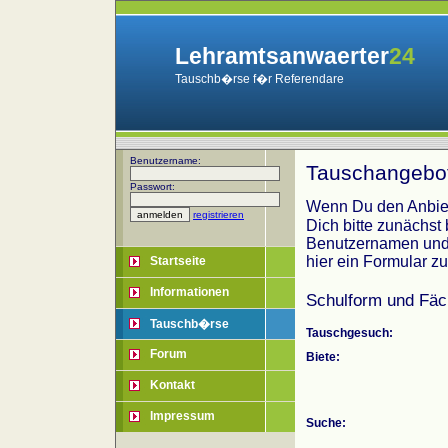
Lehramtsanwaerter
24
Tauschb�rse f�r Referendare
Benutzername:
Tauschangebot
Passwort:
Wenn Du den Anbiet
registrieren
Dich bitte zunächst
Benutzernamen und 
hier ein Formular z
Startseite
Informationen
Schulform und Fäc
Tauschb�rse
Tauschgesuch:
Forum
Biete:
Kontakt
Impressum
Suche: