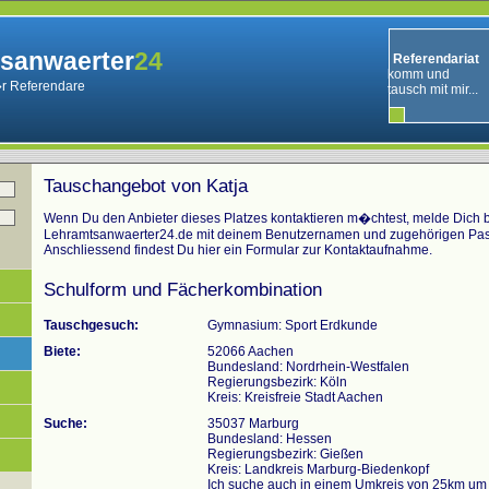
sanwaerter
24
Referendariat
komm und
r Referendare
tausch mit mir...
Tauschangebot von Katja
Wenn Du den Anbieter dieses Platzes kontaktieren m�chtest, melde Dich bi
Lehramtsanwaerter24.de mit deinem Benutzernamen und zugehörigen Pas
Anschliessend findest Du hier ein Formular zur Kontaktaufnahme.
Schulform und Fächerkombination
Tauschgesuch:
Gymnasium: Sport Erdkunde
Biete:
52066 Aachen
Bundesland: Nordrhein-Westfalen
Regierungsbezirk: Köln
Kreis: Kreisfreie Stadt Aachen
Suche:
35037 Marburg
Bundesland: Hessen
Regierungsbezirk: Gießen
Kreis: Landkreis Marburg-Biedenkopf
Ich suche auch in einem Umkreis von 25km um