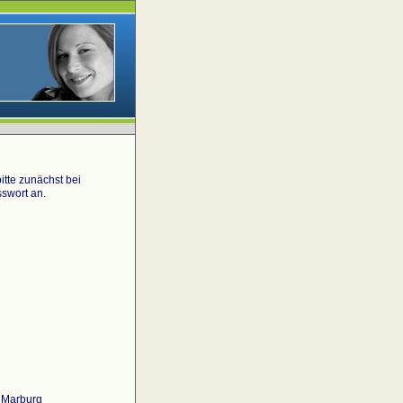
tte zunächst bei
swort an.
 Marburg