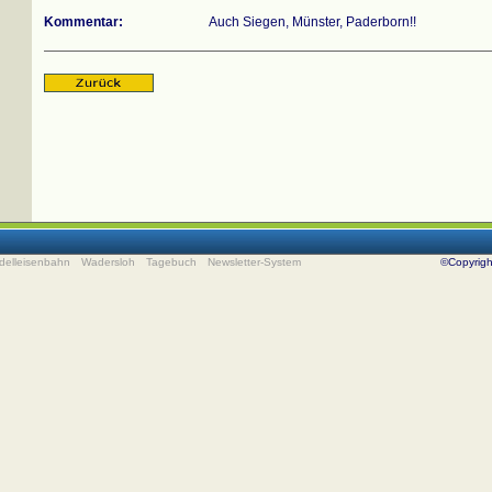
Kommentar:
Auch Siegen, Münster, Paderborn!!
delleisenbahn
Wadersloh
Tagebuch
Newsletter-System
©Copyrig